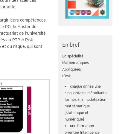
 cours des sciences
portante.
’élargir leurs compétences
nce PO, le Master de
actuariat de l’Université
ccès au PTP « Risk
En bref
 et du risque, qui sont
La spécialité
Mathématiques
Appliquées,
c'est:
chaque année une
cinquantaine d'étudiants
formés à la modélisation
mathématique
(statistique et
numérique)
une formation
orientée Intelligence