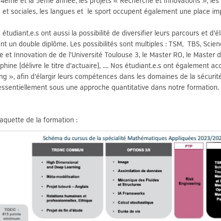
 4ème et la 5ème année, les projets « Recherche et Innovations », les
et sociales, les langues et le sport occupent également une place im
 étudiant.e.s ont aussi la possibilité de diversifier leurs parcours et d
ant un double diplôme. Les possibilités sont multiples : TSM, TBS, Scie
 et Innovation de de l’Université Toulouse 3, le Master RO, le Master d’
phine (délivre le titre d’actuaire), .... Nos étudiant.e.s ont également a
ng », afin d’élargir leurs compétences dans les domaines de la sécurité
ssentiellement sous une approche quantitative dans notre formation.
maquette de la formation :