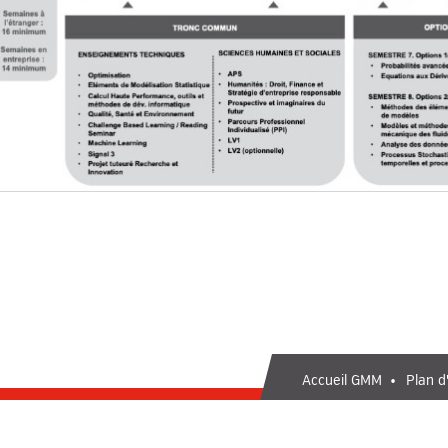
Accueil GMM
Plan d
2026 © INSA de Toulouse - Con