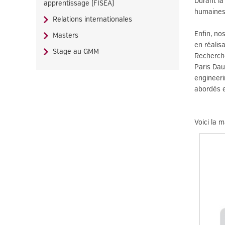
Durant la
apprentissage (FISEA)
humaines 
Relations internationales
Enfin, nos
Masters
en réalis
Stage au GMM
Recherche
Paris Dau
engineeri
abordés e
Voici la 