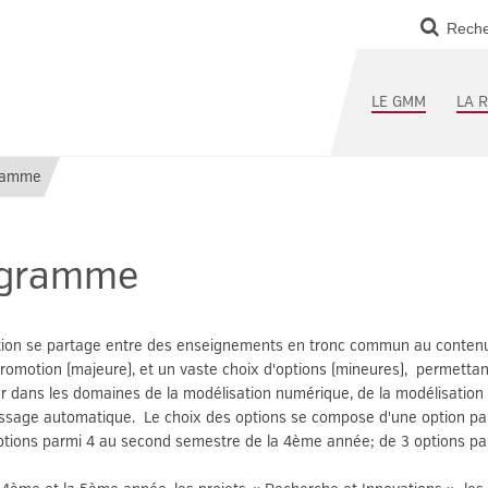
Reche
LE GMM
LA 
ramme
ogramme
tion se partage entre des enseignements en tronc commun au contenu
promotion (majeure), et un vaste choix d'options (mineures), permetta
er dans les domaines de la modélisation numérique, de la modélisation
issage automatique. Le choix des options se compose d'une option p
ptions parmi 4 au second semestre de la 4ème année; de 3 options p