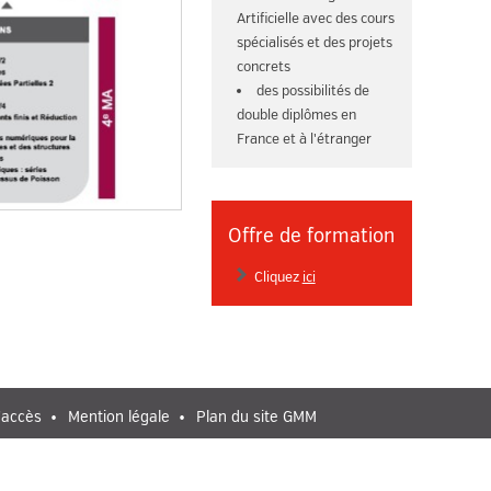
Artificielle avec des cours
spécialisés et des projets
concrets
des possibilités de
double diplômes en
France et à l'étranger
Offre de formation
Cliquez
ici
'accès
Mention légale
Plan du site GMM
ception : Service communication Insa de Toulouse / Anyware Services