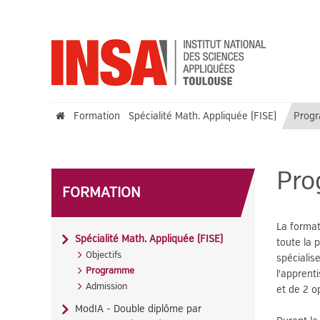
Formation
Spécialité Math. Appliquée (FISE)
Prog
Pr
FORMATION
La forma
Spécialité Math. Appliquée (FISE)
toute la 
Objectifs
spécialis
Programme
l'apprent
Admission
et de 2 o
ModIA - Double diplôme par