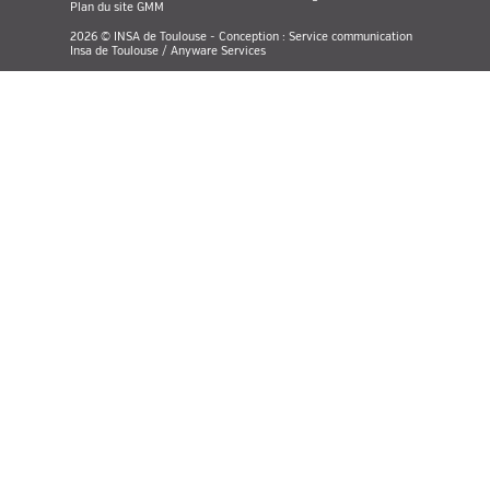
Plan du site GMM
2026 © INSA de Toulouse - Conception : Service communication
Insa de Toulouse / Anyware Services